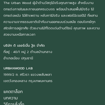
The Urban Wood ผู้นำด้านวัสดุไม้จริงคุณภาพสูง สำหรับงาน
ตกแต่งภายในและภายนอกครบวงจร พร้อมนำเสนอพื้นไม้จริง ไม้
ตกแต่งผนัง ไม้ฝ้าเพดาน หลังคาไม้จริง และเฟอร์นิเจอร์ไม้ ที่ผสาน
ความงามจากธรรมชาติเข้ากับงานออกแบบร่วมสมัย ตอบโจทย์ทุก
สไตล์การอยู่อาศัย ด้วยงานไม้ที่โดดเด่นด้านดีไซน์ คุณภาพ และความ
สวยงามเหนือกาลเวลา
บริษัท ดิ เออร์เบิ้น วู้ด จำกัด
ที่อยู่ : 40/1 หมู่ 2 ตำบลบ้านกลาง
อำเภอเมือง ปทุมธานี
URBANWOOD LAB
1999/2 ถ. ศรีวรา แขวงพลับพลา
เขตวังทองหลาง กรุงเทพมหานคร
แคตตาล็อก
บทความ
วิธีการสั่งซื้อ