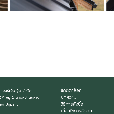
Title Text on hover
Title Text
Add your own text hover and edit here
Add your own text and edit here
แคตตาล็อก
 เออร์เบิ้น วู้ด จำกัด
บทความ
: 40/1 หมู่ 2 ตำบลบ้านกลาง
วิธีการสั่งซื้อ
อง ปทุมธานี
เงื่อนไขการจัดส่ง