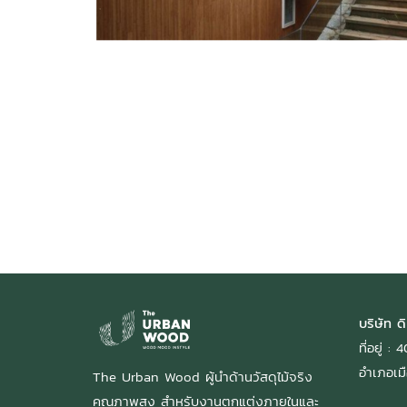
Title Text on hover
Title Text
Add your own text hover and edit here
Add your own text and edit here
บริษัท ดิ
ที่อยู่ 
อำเภอเมื
The Urban Wood ผู้นำด้านวัสดุไม้จริง
คุณภาพสูง สำหรับงานตกแต่งภายในและ