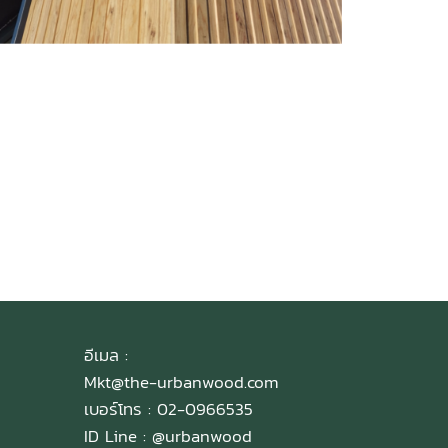
Title Text on hover
Title Text
Add your own text hover and edit here
Add your own text and edit here
อีเมล :
Mkt@the-urbanwood.com
เบอร์โทร : 02-0966535
ID Line :
@urbanwood