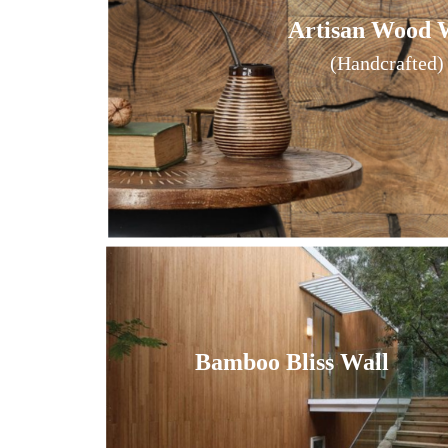
Artisan Wood 
Artisan Wood 
(
(
Handcrafted)
Handcrafted)
Bamboo Bliss Wall
Bamboo Bliss Wall