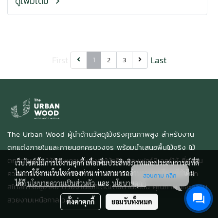
ดูเพิ่มเติม
First
Last
1
2
3
The Urban Wood ผู้นำด้านวัสดุไม้จริงคุณภาพสูง สำหรับงาน
ตกแต่งภายในและภายนอกครบวงจร พร้อมนำเสนอพื้นไม้จริง ไม้
ตกแต่งผนัง ไม้ฝ้าเพดาน หลังคาไม้จริง และเฟอร์นิเจอร์ไม้ ที่ผสาน
เว็บไซต์นี้มีการใช้งานคุกกี้ เพื่อเพิ่มประสิทธิภาพและประสบการณ์ที่ดี
ความงามจากธรรมชาติเข้ากับงานออกแบบร่วมสมัย ตอบโจทย์ทุก
ในการใช้งานเว็บไซต์ของท่าน ท่านสามารถอ่านรายละเอียดเพิ่มเติม
สอบถาม คลิก
ได้ที่
นโยบายความเป็นส่วนตัว
และ
นโยบายคุกกี้
สไตล์การอยู่อาศัย ด้วยงานไม้ที่โดดเด่นด้านดีไซน์ คุณภาพ และความ
สวยงามเหนือกาลเวลา
ตั้งค่าคุกกี้
ยอมรับทั้งหมด