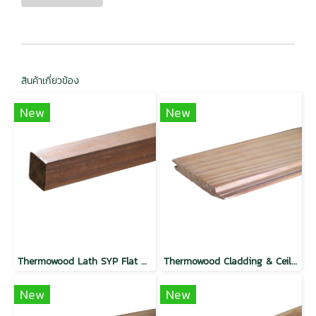
สินค้าเกี่ยวข้อง
New
New
Thermowood Lath SYP Flat Mocha
Thermowood Cladding & Ceilling SYP Weather Groove Mocha
New
New