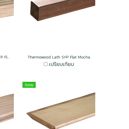
Thermowood Lumber Panel SYP Flat Butterscotch
Thermowood Lath SYP Flat Mocha
เปรียบเทียบ
New