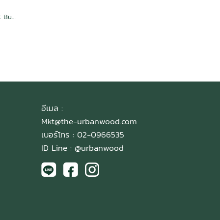
Thermowood Decking SYP Flat Butterscotch
อีเมล :
Mkt@the-urbanwood.com
เบอร์โทร : 02-0966535
ID Line :
@urbanwood