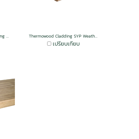
Thermowood Cladding & Ceilling SYP Weather Groove Mocha
Thermowood Cladding SYP Weather Groove Butterscotch
เปรียบเทียบ