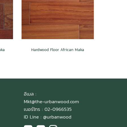
aka
Hardwood Floor African Maka
อีเมล :
Mkt@the-urbanwood.com
เบอร์โทร : 02-0966535
ID Line :
@urbanwood