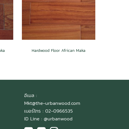
aka
Hardwood Floor African Maka
อีเมล :
Mkt@the-urbanwood.com
เบอร์โทร : 02-0966535
ID Line :
@urbanwood