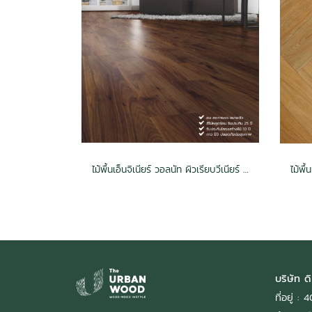
ไม้พื้นเอ็นจิเนียร์ วอลนัท ผิวเรียบวีเนียร์ 3 mm กันปลวก สีธรรมชาติ 14x125x900x(16แผ่น/1.8ตรม./กล่อง)
บริษัท ดิ
ที่อยู่ 