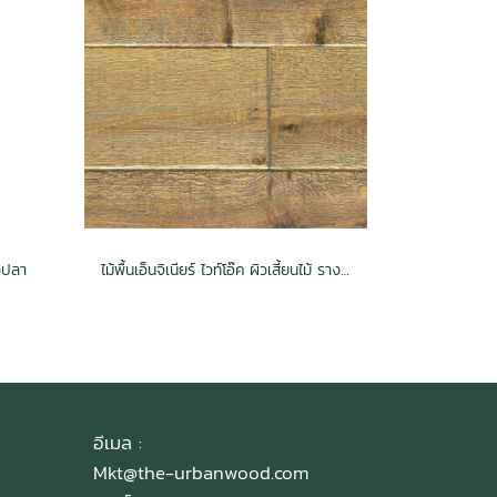
างปลา
ไม้พื้นเอ็นจิเนียร์ ไวท์โอ๊ค ผิวเสี้ยนไม้ รางลิ้น สีแอนทีคเซียนนา 15x190x500-1900 (2.16ตรม./กล่อง)
อีเมล :
Mkt@the-urbanwood.com