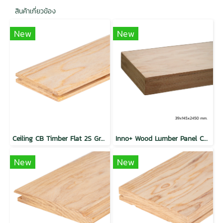
สินค้าเกี่ยวข้อง
New
New
Ceiling CB Timber Flat 2S Groove Natural
Inno+ Wood Lumber Panel CT Flat Natural
New
New