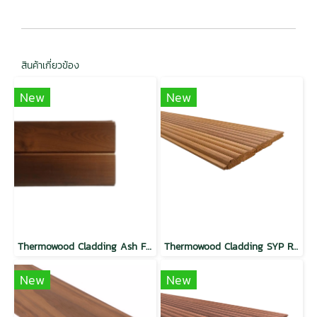
สินค้าเกี่ยวข้อง
New
New
Thermowood Cladding Ash Flat TG Mocha
Thermowood Cladding SYP Round Wave Butterscotch
New
New