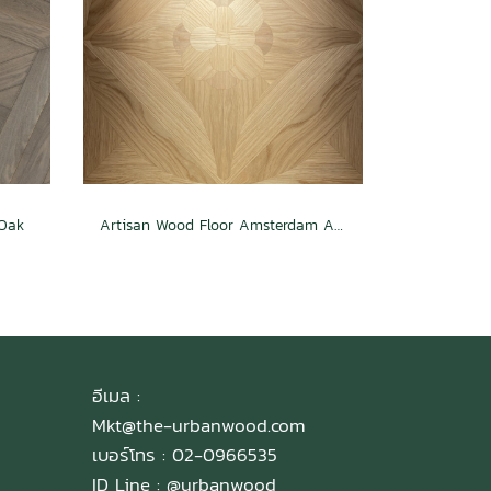
 Oak
Artisan Wood Floor Amsterdam Aura
อีเมล :
Mkt@the-urbanwood.com
เบอร์โทร : 02-0966535
ID Line :
@urbanwood