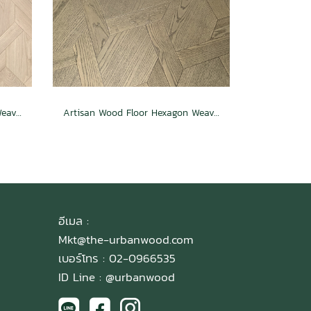
Artisan Wood Floor Hexagon Weave Passion
Artisan Wood Floor Hexagon Weave Charm
อีเมล :
Mkt@the-urbanwood.com
เบอร์โทร : 02-0966535
ID Line :
@urbanwood