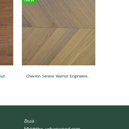
nut
Chevron Serene Walnut Engineered Floor
อีเมล :
Mkt@the-urbanwood.com