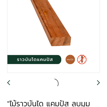
"ไม้ราวบันได แคมปัส ลบมุม