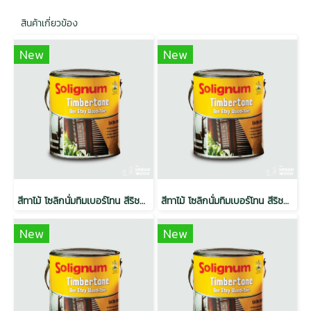
สินค้าเกี่ยวข้อง
New
New
สีทาไม้ โซลิกนั่มทิมเบอร์โทน สีริชมะฮอกกานี ขนาด 3.785 ลิตร (4กระป๋อง/ลัง)
สีทาไม้ โซลิกนั่มทิมเบอร์โทน สีริชมะฮอกกานี ขนาด 1 ลิตร (6กระป๋อง/ลัง)
New
New