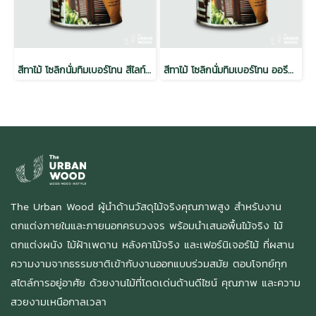
สีทาไม้ โซลิกนั่มทิมเบอร์โทน สีไลท์โอ๊ค วาเทอร์ เบสท์ ขนาด 1 ลิตร (6กระป๋อง/ลัง)
สีทาไม้ โซลิกนั่มทิมเบอร์โทน ออรีกอนไพน์ ขนาด 1 ลิตร (6กระป๋อง/ลัง)
The Urban Wood ผู้นำด้านวัสดุไม้จริงคุณภาพสูง สำหรับงาน
ตกแต่งภายในและภายนอกครบวงจร พร้อมนำเสนอพื้นไม้จริง ไม้
ตกแต่งผนัง ไม้ฝ้าเพดาน หลังคาไม้จริง และเฟอร์นิเจอร์ไม้ ที่ผสาน
ความงามจากธรรมชาติเข้ากับงานออกแบบร่วมสมัย ตอบโจทย์ทุก
สไตล์การอยู่อาศัย ด้วยงานไม้ที่โดดเด่นด้านดีไซน์ คุณภาพ และความ
สวยงามเหนือกาลเวลา