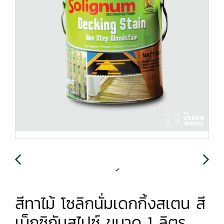
สีทาไม้ โซลิกนั่มเดกกิ้งสเตน สี
เม็กซิกันสไปซ์ ขนาด 1 ลิตร