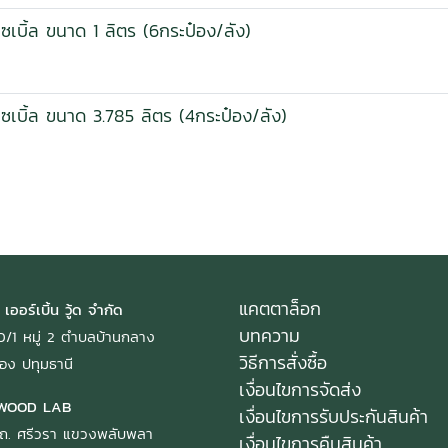
เซเบิ้ล ขนาด 1 ลิตร (6กระป๋อง/ลัง)
ปเซเบิ้ล ขนาด 3.785 ลิตร (4กระป๋อง/ลัง)
แคตตาล็อก
 เออร์เบิ้น วู้ด จำกัด
บทความ
: 40/1 หมู่ 2 ตำบลบ้านกลาง
วิธีการสั่งซื้อ
อง ปทุมธานี
เงื่อนไขการจัดส่ง
WOOD LAB
เงื่อนไขการรับประกันสินค้า
ถ. ศรีวรา แขวงพลับพลา
เงื่อนไขการคืนสินค้า