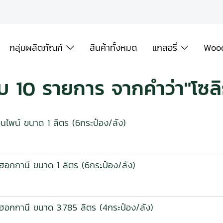
กลุ่มผลิตภัณฑ์
สินค้าทั้งหมด
แกลอรี่
Wood
บ 10 รายการ จากคำว่า"โซลิก
กอนไพน์ ขนาด 1 ลิตร (6กระป๋อง/ลัง)
ชมะฮอกกานี ขนาด 1 ลิตร (6กระป๋อง/ลัง)
ชมะฮอกกานี ขนาด 3.785 ลิตร (4กระป๋อง/ลัง)