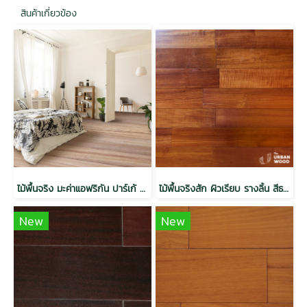
สินค้าเกี่ยวข้อง
ไม้พื้นจริง มะค่าแอฟริกัน ปาร์เก้ รางลิ้น 18x95x450 (42แผ่น/1.7ตรม./กล่อง)
ไม้พื้นจริงสัก ผิวเรียบ รางลิ้น สีธรรมชาติ (18X92x450) (42แผ่น/1.73 ตร.ม./กล่อง
New
New