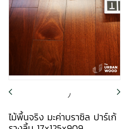
ไม้พื้นจริง มะค่าบราซิล ปาร์เก้
รางลิ้น 17x125x909