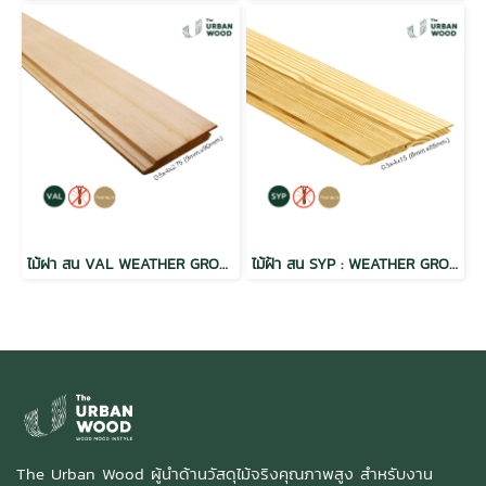
ไม้ฝา สน VAL WEATHER GROOVE ฝาร่องวี อบ กันปลวก H3.2 เกรดพรีเมี่ยม 0.5x4x2.75 (9mm.x90mm.)
ไม้ฝ้า สน SYP : WEATHER GROOVE ฝาร่องวี อบ กันปลวก H3.2 เกรดพรีเมี่ยม
The Urban Wood ผู้นำด้านวัสดุไม้จริงคุณภาพสูง สำหรับงาน