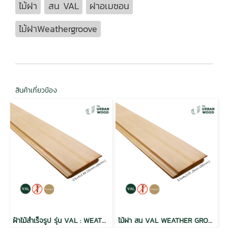
ไม้ฝา
สน VAL
ฝาอเมซอน
ไม้ฝาWeathergroove
สินค้าเกี่ยวข้อง
ฝ้าไม้สำเร็จรูป รุ่น VAL : WEATHER GROOVE ผิวแบบเรียบ Natural ขนาด 1/2" x4" สีธรรมชาติ
ไม้ฝา สน VAL WEATHER GROOVE ฝาร่องวี อบ กันปลวก H3.2 เกรดพรีเมี่ยม 0.5x4x3.05 (9mm.x90mm.)