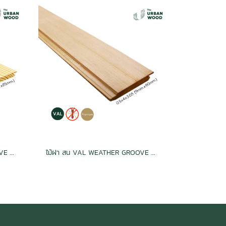
ไม้ฝ้า สน SYP : WEATHER GROOVE ฝาร่องวี อบ กันปลวก H3.2 เกรดพรีเมี่ยม
ไม้ฝา สน VAL WEATHER GROOVE ฝาร่องวี อบ กันปลวก H3.2 เกรดพรีเมี่ยม 0.5x4x3.05 (9mm.x90mm.)