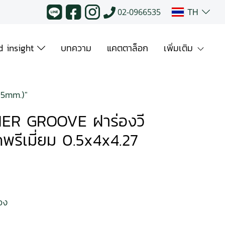
TH
02-0966535
 insight
บทความ
แคตตาล็อก
เพิ่มเติม
85mm.)"
ER GROOVE ฝาร่องวี
รีเมี่ยม 0.5x4x4.27
อง