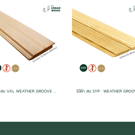
ไม้ฝา สน VAL WEATHER GROOVE ฝาร่องวี อบ กันปลวก H3.2 เกรดพรีเมี่ยม 0.5x4x2.75 (9mm.x90mm.)