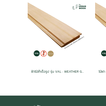
ฝ้าไม้สำเร็จรูป รุ่น VAL : WEATHER GROOVE ผิวแบบเรียบ Natural ขนาด 1/2" x4" สีธรรมชาติ