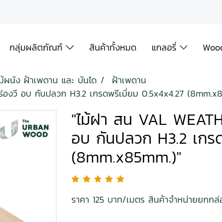
กลุ่มผลิตภัณฑ์
สินค้าทั้งหมด
แกลอรี่
Wood
ไม้ผนัง ฝ้าเพดาน และ บันได
ฝ้าเพดาน
งวี อบ กันปลวก H3.2 เกรดพรีเมี่ยม 0.5x4x4.27 (8mm.x
"ไม้ฝา สน VAL WEATH
อบ กันปลวก H3.2 เกรดพ
(8mm.x85mm.)"
ราคา 125 บาท/เมตร สินค้าจำหน่ายยกกล่