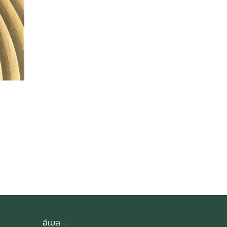
s
อีเมล :