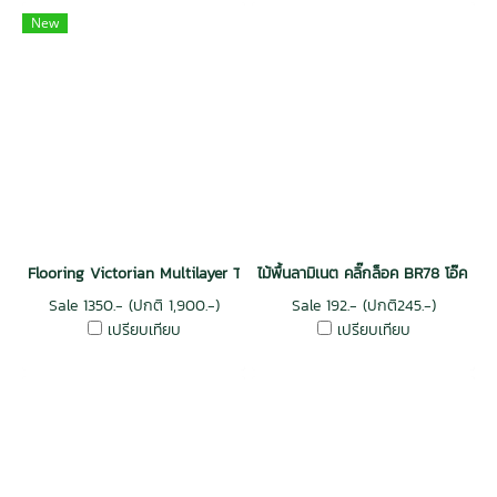
New
Flooring Victorian Multilayer Top Veneer 3 mm. - Ribbed-Coffee
ไม้พื้นลามิเนต คลิ๊กล็อค BR78 โอ๊ค วีรั
Sale 1350.- (ปกติ 1,900.-)
Sale 192.- (ปกติ245.-)
เปรียบเทียบ
เปรียบเทียบ