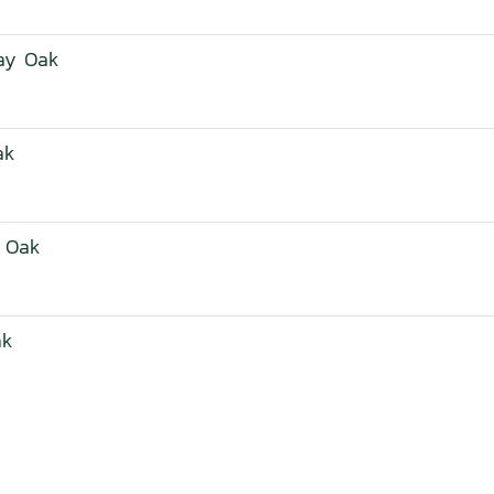
ray Oak
ak
e Oak
ak