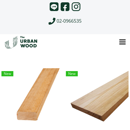
02-0966535
New
New