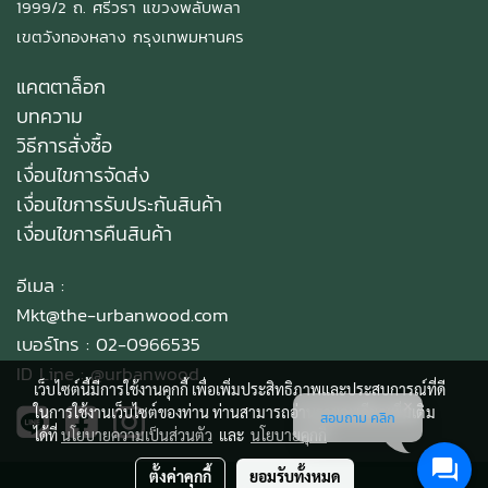
1999/2 ถ. ศรีวรา แขวงพลับพลา
เขตวังทองหลาง กรุงเทพมหานคร
แคตตาล็อก
บทความ
วิธีการสั่งซื้อ
เงื่อนไขการจัดส่ง
เงื่อนไขการรับประกันสินค้า
เงื่อนไขการคืนสินค้า
อีเมล :
Mkt@the-urbanwood.com
เบอร์โทร : 02-0966535
ID Line :
@urbanwood
เว็บไซต์นี้มีการใช้งานคุกกี้ เพื่อเพิ่มประสิทธิภาพและประสบการณ์ที่ดี
ในการใช้งานเว็บไซต์ของท่าน ท่านสามารถอ่านรายละเอียดเพิ่มเติม
สอบถาม คลิก
ได้ที่
นโยบายความเป็นส่วนตัว
และ
นโยบายคุกกี้
ตั้งค่าคุกกี้
ยอมรับทั้งหมด
Copy right by makewebeasy.com