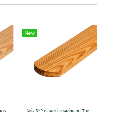
New
ไม้รั้ว สน SYP หัวมน อบ กันปลวก เกรดพรีเมี่ยม
ไม้รั้ว SYP หัวมน+ทำร่องเสี้ยน อบ Thermo Teak Grade Natural