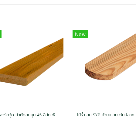
New
ไม้รั้ว ฮาร์ดวู้ด หัวตัดลบมุม 45 สีสัก พิมพ์ลาย กันปลวก