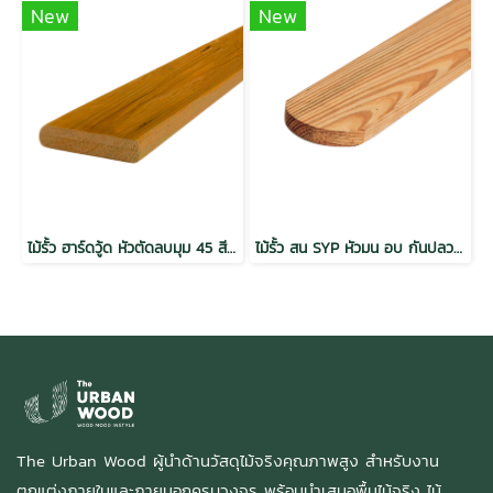
New
New
ไม้รั้ว ฮาร์ดวู้ด หัวตัดลบมุม 45 สีสัก พิมพ์ลาย กันปลวก
ไม้รั้ว สน SYP หัวมน อบ กันปลวก เกรดพรีเมี่ยม
The Urban Wood ผู้นำด้านวัสดุไม้จริงคุณภาพสูง สำหรับงาน
ตกแต่งภายในและภายนอกครบวงจร พร้อมนำเสนอพื้นไม้จริง ไม้