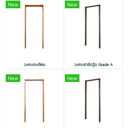
New
New
วงกบตะเคียน
วงกบฮาร์ดวู้ด Grade A
New
New