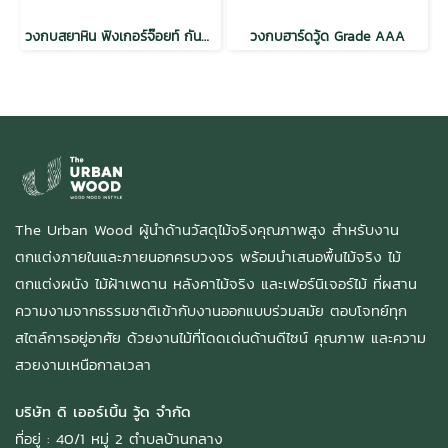
วงกบสยาหิน ฟิงเกอร์จ๊อยท์ กันปลวก H3.2
วงกบฮาร์ดวู้ด Grade AAA
The Urban Wood ผู้นำด้านวัสดุไม้จริงคุณภาพสูง สำหรับงาน
ตกแต่งภายในและภายนอกครบวงจร พร้อมนำเสนอพื้นไม้จริง ไม้
ตกแต่งผนัง ไม้ฝ้าเพดาน หลังคาไม้จริง และเฟอร์นิเจอร์ไม้ ที่ผสาน
ความงามจากธรรมชาติเข้ากับงานออกแบบร่วมสมัย ตอบโจทย์ทุก
สไตล์การอยู่อาศัย ด้วยงานไม้ที่โดดเด่นด้านดีไซน์ คุณภาพ และความ
สวยงามเหนือกาลเวลา
บริษัท ดิ เออร์เบิ้น วู้ด จำกัด
ที่อยู่ : 40/1 หมู่ 2 ตำบลบ้านกลาง