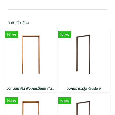
สินค้าเกี่ยวข้อง
New
New
วงกบสยาหิน ฟิงเกอร์จ๊อยท์ กันปลวก H3.2
วงกบฮาร์ดวู้ด Grade A
New
New