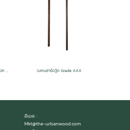
วงกบสยาหิน ฟิงเกอร์จ๊อยท์ กันปลวก H3.2
วงกบฮาร์ดวู้ด Grade AAA
อีเมล :
Mkt@the-urbanwood.com