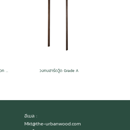
วงกบสยาหิน ฟิงเกอร์จ๊อยท์ กันปลวก H3.2
วงกบฮาร์ดวู้ด Grade A
อีเมล :
Mkt@the-urbanwood.com