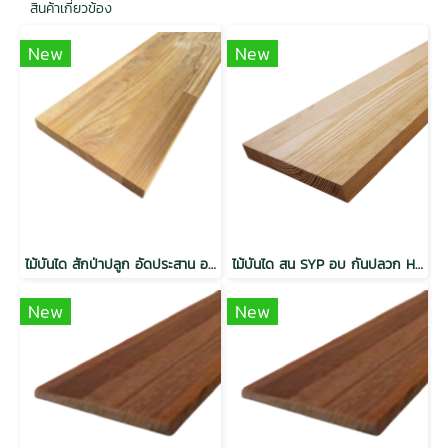
สินค้าเกี่ยวข้อง
New
New
ไม้บันได สักป่าปลูก อัดประสาน อบ กันปลวก H3.2 Grade AA
ไม้บันได สน SYP อบ กันปลวก H3.2 เกรดเนเชอรัล
New
New