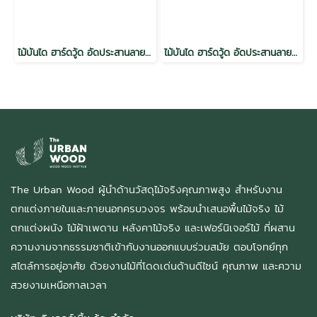
ไม้บันได ฮาร์ดวู้ด อัดประสานลายเส้นตรง อบ กันปลวก H3.2 สีวอลนัท
ไม้บันได ฮาร์ดวู้ด อัดประสานลายเส้นตรง อบ กันปลวก H3.2 สีไม้แดง
The Urban Wood ผู้นำด้านวัสดุไม้จริงคุณภาพสูง สำหรับงาน
ตกแต่งภายในและภายนอกครบวงจร พร้อมนำเสนอพื้นไม้จริง ไม้
ตกแต่งผนัง ไม้ฝ้าเพดาน หลังคาไม้จริง และเฟอร์นิเจอร์ไม้ ที่ผสาน
ความงามจากธรรมชาติเข้ากับงานออกแบบร่วมสมัย ตอบโจทย์ทุก
สไตล์การอยู่อาศัย ด้วยงานไม้ที่โดดเด่นด้านดีไซน์ คุณภาพ และความ
สวยงามเหนือกาลเวลา