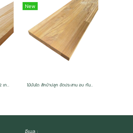
New
ไม้บันได สน SYP อบ กันปลวก H3.2 เกรดเนเชอรัล
ไม้บันได สักป่าปลูก อัดประสาน อบ กันปลวก H3.2 Grade AA
อีเมล :