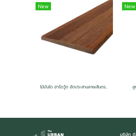
New
New
ไม้บันได ฮาร์ดวู้ด อัดประสานลายเส้นตรง อบ กันปลวก H3.2 สีวอลนัท
ล
บริษัท ดิ