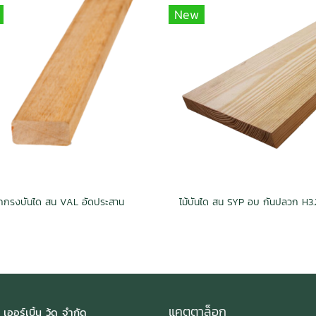
New
ูกกรงบันได สน VAL อัดประสาน
แคตตาล็อก
 เออร์เบิ้น วู้ด จำกัด