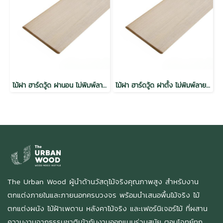
ไม้ฝา ฮาร์ดวู้ด ฝานอน ไม่พิมพ์ลาย อบ กันปลวก H3.2
ไม้ฝา ฮาร์ดวู้ด ฝาตั้ง ไม่พิมพ์ลาย อบ กันปลวก H3.2
The Urban Wood ผู้นำด้านวัสดุไม้จริงคุณภาพสูง สำหรับงาน
ตกแต่งภายในและภายนอกครบวงจร พร้อมนำเสนอพื้นไม้จริง ไม้
ตกแต่งผนัง ไม้ฝ้าเพดาน หลังคาไม้จริง และเฟอร์นิเจอร์ไม้ ที่ผสาน
ความงามจากธรรมชาติเข้ากับงานออกแบบร่วมสมัย ตอบโจทย์ทุก