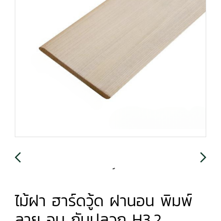
ไม้ฝา ฮาร์ดวู้ด ฝานอน พิมพ์
ลาย อบ กันปลวก H3.2