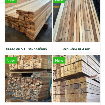
ไม้โครง สน VAL ฟิงเกอร์จ๊อยท์ อบ เกรดเนเชอรัล 1x2x2.5 (18mm.x42mm.)PACK 10
สยาเหลือง ไส 4 หน้า
New
New