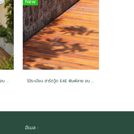
New
ไม้ระเบียง ฮาร์ดวู้ด E4E พิมพ์ลาย อบ กันปลวก H3.2 สีวอลนัท 1.5x6x2.5 (28mm.x130mm.)
ไม้ระเบียง ฮาร์ดวู้ด E4E พิมพ์ลาย อบ กันปลวก H3.2 สีไม้แดง 1x4x2.0 (18mm.x85mm.)
อีเมล :