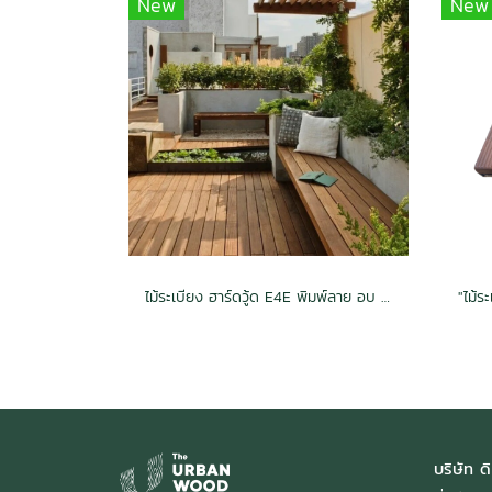
New
New
ไม้ระเบียง ฮาร์ดวู้ด E4E พิมพ์ลาย อบ กันปลวก H3.2 สีวอลนัท 1.5x6x2.0(28mm.x130mm.)
บริษัท ดิ