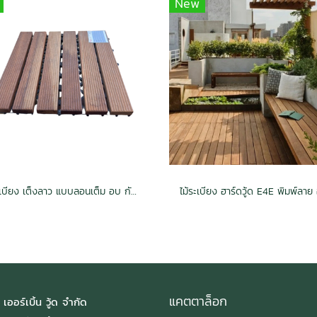
New
"ไม้ระเบียง เต็งลาว แบบลอนเต็ม อบ กันปลวก H3.2 25x300x300mm."
แคตตาล็อก
 เออร์เบิ้น วู้ด จำกัด