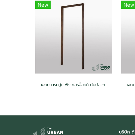
New
New
วงกบฮาร์ดวู้ด ฟิงเกอร์จ๊อยท์ กันปลวก H3.2 สีไม้แดง 42x800x2000 (2x4/42mm.x100mm.)
บริษัท ดิ