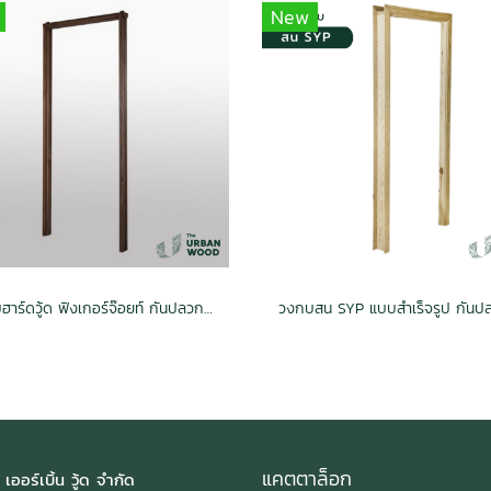
New
วงกบฮาร์ดวู้ด ฟิงเกอร์จ๊อยท์ กันปลวก H3.2 สีไม้แดง 42x900x2000 (2x4/42mm.x92mm.)
แคตตาล็อก
 เออร์เบิ้น วู้ด จำกัด