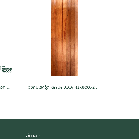
วงกบสน SYP แบบสำเร็จรูป กันปลวก H3.2 เกรดเนเชอรัล 45x800x2000 (2x4/45mm.x95mm.)
วงกบเรดวู้ด Grade AAA 42x800x2000 (2x4/42mm.x92mm.)
อีเมล :