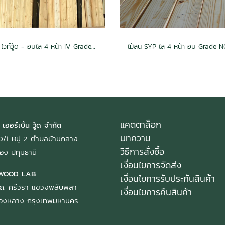
ไม้สน ไวท์วู้ด - อบไส 4 หน้า IV Grade (20mmx95mm)1x4x2.4
แคตตาล็อก
 เออร์เบิ้น วู้ด จำกัด
บทความ
: 40/1 หมู่ 2 ตำบลบ้านกลาง
วิธีการสั่งซื้อ
อง ปทุมธานี
เงื่อนไขการจัดส่ง
WOOD LAB
เงื่อนไขการรับประกันสินค้า
ถ. ศรีวรา แขวงพลับพลา
เงื่อนไขการคืนสินค้า
ทองหลาง กรุงเทพมหานคร