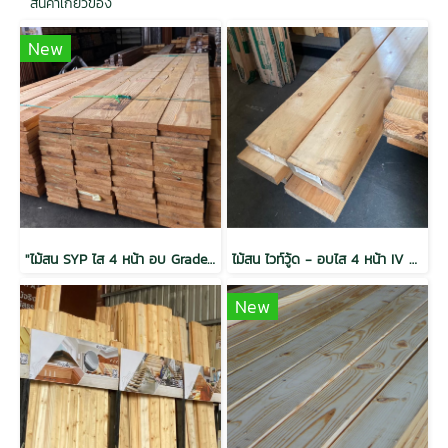
สินค้าเกี่ยวข้อง
New
"ไม้สน SYP ไส 4 หน้า อบ Grade MSR 1.5x12x3.05 (38mm.x286mm.)"
ไม้สน ไวท์วู้ด - อบไส 4 หน้า IV Grade (45mm x 195mm)2x8x3.0
New