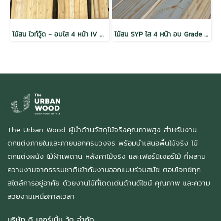
ไม้สน ไวท์วู้ด - อบไส 4 หน้า IV Grade (20mmx95mm)1x4x2.4
ไม้สน SYP ไส 4 หน้า อบ Grade NO1 1.5x10x3.66 (38mm.x235mm.)
The Urban Wood ผู้นำด้านวัสดุไม้จริงคุณภาพสูง สำหรับงาน
ตกแต่งภายในและภายนอกครบวงจร พร้อมนำเสนอพื้นไม้จริง ไม้
ตกแต่งผนัง ไม้ฝ้าเพดาน หลังคาไม้จริง และเฟอร์นิเจอร์ไม้ ที่ผสาน
ความงามจากธรรมชาติเข้ากับงานออกแบบร่วมสมัย ตอบโจทย์ทุก
สไตล์การอยู่อาศัย ด้วยงานไม้ที่โดดเด่นด้านดีไซน์ คุณภาพ และความ
สวยงามเหนือกาลเวลา
บริษัท ดิ เออร์เบิ้น วู้ด จำกัด