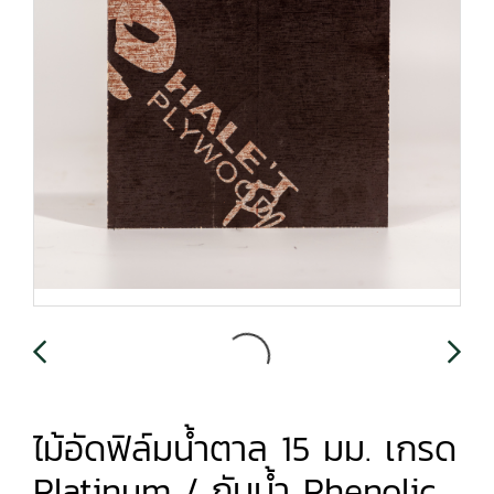
ไม้อัดฟิล์มน้ำตาล 15 มม. เกรด
Platinum / กันน้ำ Phenolic