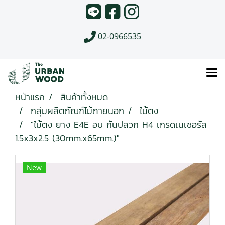
02-0966535
หน้าแรก
สินค้าทั้งหมด
กลุ่มผลิตภัณฑ์ไม้ภายนอก
ไม้ตง
"ไม้ตง ยาง E4E อบ กันปลวก H4 เกรดเนเชอรัล
1.5x3x2.5 (30mm.x65mm.)"
New