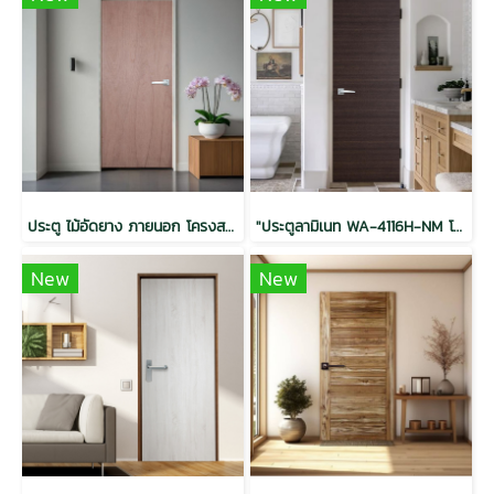
ประตู ไม้อัดยาง ภายนอก โครงสแตนดาร์ด 35x800x2000
"ประตูลามิเนท WA-4116H-NM โครงโกลด์เอ 35x900x2000"
New
New