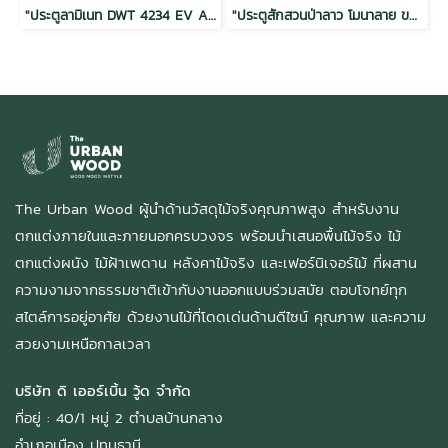
"ประตูลามิเนท DWT 4234 EV Ash Sonoma Oak โครงสแตนดาร์ด 40x900x2200"
"ประตูสักสวนป่าลาว โมนาลาย ขอบ 5 ออยล์ 32x800x2000"
The Urban Wood ผู้นำด้านวัสดุไม้จริงคุณภาพสูง สำหรับงาน
ตกแต่งภายในและภายนอกครบวงจร พร้อมนำเสนอพื้นไม้จริง ไม้
ตกแต่งผนัง ไม้ฝ้าเพดาน หลังคาไม้จริง และเฟอร์นิเจอร์ไม้ ที่ผสาน
ความงามจากธรรมชาติเข้ากับงานออกแบบร่วมสมัย ตอบโจทย์ทุก
สไตล์การอยู่อาศัย ด้วยงานไม้ที่โดดเด่นด้านดีไซน์ คุณภาพ และความ
สวยงามเหนือกาลเวลา
บริษัท ดิ เออร์เบิ้น วู้ด จำกัด
ที่อยู่ : 40/1 หมู่ 2 ตำบลบ้านกลาง
อำเภอเมือง ปทุมธานี