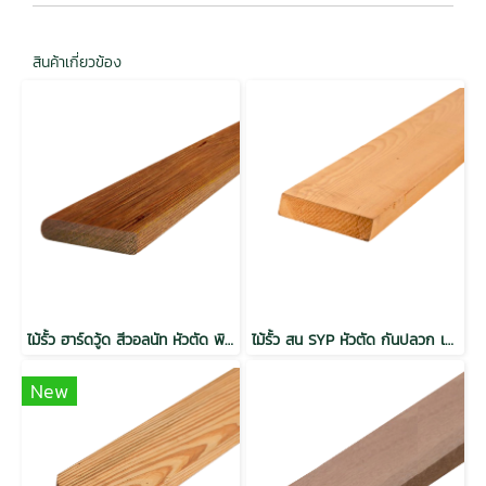
สินค้าเกี่ยวข้อง
ไม้รั้ว ฮาร์ดวู้ด สีวอลนัท หัวตัด พิมพ์ลาย กันปลวก
ไม้รั้ว สน SYP หัวตัด กันปลวก เกรดเนเชอรัล
New