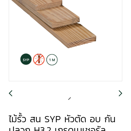
ไม้รั้ว สน SYP หัวตัด อบ กัน
ปลวก H3.2 เกรดเนเชอรัล