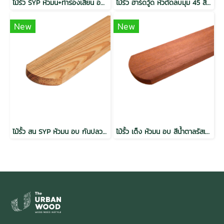
ไม้รั้ว SYP หัวมน+ทำร่องเสี้ยน อบ Thermo Teak Grade Natural
ไม้รั้ว ฮาร์ดวู้ด หัวตัดลบมุม 45 สีสัก พิมพ์ลาย กันปลวก
New
New
ไม้รั้ว สน SYP หัวมน อบ กันปลวก เกรดพรีเมี่ยม
ไม้รั้ว เต็ง หัวมน อบ สีน้ำตาลรัสเซท