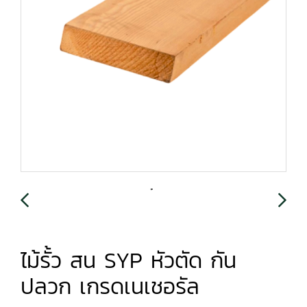
ไม้รั้ว สน SYP หัวตัด กัน
ปลวก เกรดเนเชอรัล