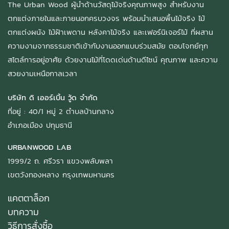
The Urban Wood ผู้นำด้านวัสดุไม้จริงคุณภาพสูง สำหรับงาน
ตกแต่งภายในและภายนอกครบวงจร พร้อมนำเสนอพื้นไม้จริง ไม้
ตกแต่งผนัง ไม้ฝ้าเพดาน หลังคาไม้จริง และเฟอร์นิเจอร์ไม้ ที่ผสาน
ความงามจากธรรมชาติเข้ากับงานออกแบบร่วมสมัย ตอบโจทย์ทุก
สไตล์การอยู่อาศัย ด้วยงานไม้ที่โดดเด่นด้านดีไซน์ คุณภาพ และความ
สวยงามเหนือกาลเวลา
บริษัท ดิ เออร์เบิ้น วู้ด จำกัด
ที่อยู่ : 40/1 หมู่ 2 ตำบลบ้านกลาง
อำเภอเมือง ปทุมธานี
URBANWOOD LAB
1999/2 ถ. ศรีวรา แขวงพลับพลา
เขตวังทองหลาง กรุงเทพมหานคร
แคตตาล็อก
บทความ
วิธีการสั่งซื้อ