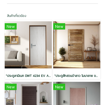
สินค้าเกี่ยวข้อง
New
New
"ประตูลามิเนท DWT 4234 EV Ash Sonoma Oak โครงสแตนดาร์ด 40x900x2200"
"ประตูสักสวนป่าลาว โมนาลาย ขอบ 5 ออยล์ 32x800x2000"
New
New