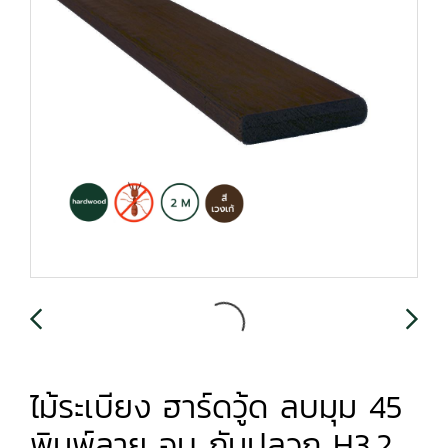
ไม้ระเบียง ฮาร์ดวู้ด ลบมุม 45
พิมพ์ลาย อบ กันปลวก H3.2