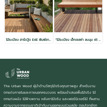
ไม้ระเบียง ฮาร์ดวู้ด E4E พิมพ์ลาย อบ กันปลวก H3.2 สีวอลนัท 1.5x6x2.0(28mm.x130mm.)
"ไม้ระเบียง เอ็กเซลซ่า ลบมุม 45 ไม่พิมพ์ลาย อบ กันปลวก H3.2 1x4x3.0 (18mm.x85mm.)"
The Urban Wood ผู้นำด้านวัสดุไม้จริงคุณภาพสูง สำหรับงาน
ตกแต่งภายในและภายนอกครบวงจร พร้อมนำเสนอพื้นไม้จริง ไม้
ตกแต่งผนัง ไม้ฝ้าเพดาน หลังคาไม้จริง และเฟอร์นิเจอร์ไม้ ที่ผสาน
ความงามจากธรรมชาติเข้ากับงานออกแบบร่วมสมัย ตอบโจทย์ทุก