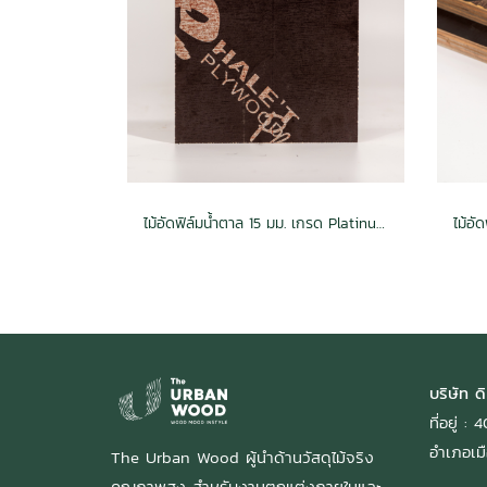
ไม้อัดฟิล์มน้ำตาล 15 มม. เกรด Platinum / กันน้ำ Phenolic
บริษัท ดิ
ที่อยู่ 
อำเภอเมื
The Urban Wood ผู้นำด้านวัสดุไม้จริง
คุณภาพสูง สำหรับงานตกแต่งภายในและ