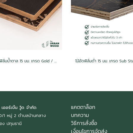
ไม้อัดฟิล์มน้ำตาล 15 มม. เกรด Gold / กันน้ำ Melamine
แคตตาล็อก
 เออร์เบิ้น วู้ด จำกัด
บทความ
: 40/1 หมู่ 2 ตำบลบ้านกลาง
วิธีการสั่งซื้อ
อง ปทุมธานี
เงื่อนไขการจัดส่ง