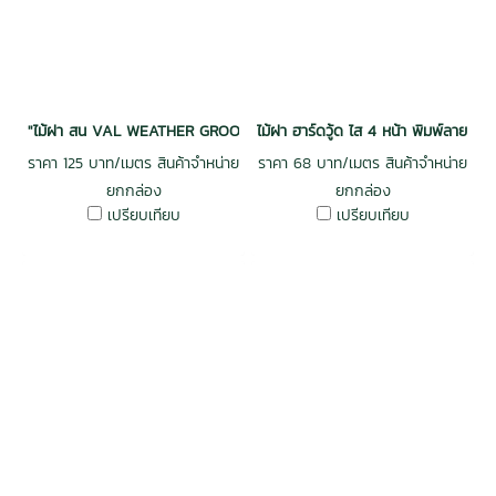
"ไม้ฝา สน VAL WEATHER GROOVE ฝาร่องวี อบ กันปลวก H3.2 เกรดพรีเม
ไม้ฝา ฮาร์ดวู้ด ไส 4 หน้า พิมพ์ลาย
ราคา 125 บาท/เมตร สินค้าจำหน่าย
ราคา 68 บาท/เมตร สินค้าจำหน่าย
ยกกล่อง
ยกกล่อง
เปรียบเทียบ
เปรียบเทียบ