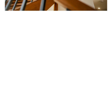
Title Text on hover
Title Text
Add your own text hover and edit here
Add your own text and edit here
Title Text on hover
Title Text