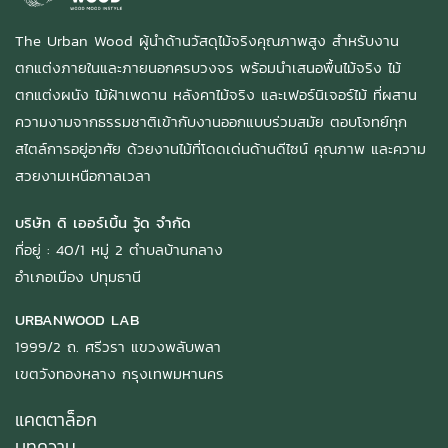
The Urban Wood ผู้นำด้านวัสดุไม้จริงคุณภาพสูง สำหรับงาน
ตกแต่งภายในและภายนอกครบวงจร พร้อมนำเสนอพื้นไม้จริง ไม้
ตกแต่งผนัง ไม้ฝ้าเพดาน หลังคาไม้จริง และเฟอร์นิเจอร์ไม้ ที่ผสาน
ความงามจากธรรมชาติเข้ากับงานออกแบบร่วมสมัย ตอบโจทย์ทุก
สไตล์การอยู่อาศัย ด้วยงานไม้ที่โดดเด่นด้านดีไซน์ คุณภาพ และความ
สวยงามเหนือกาลเวลา
บริษัท ดิ เออร์เบิ้น วู้ด จำกัด
ที่อยู่ : 40/1 หมู่ 2 ตำบลบ้านกลาง
อำเภอเมือง ปทุมธานี
URBANWOOD LAB
1999/2 ถ. ศรีวรา แขวงพลับพลา
เขตวังทองหลาง กรุงเทพมหานคร
แคตตาล็อก
บทความ