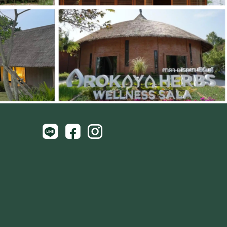
iram
ew