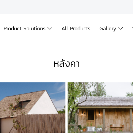
Product Solutions
All Products
Gallery
หลังคา
The Treat Farm Hotel - Rural Boutique Farm Stay
Chale't Cafe at Wood 
ังคา
,
1785 View
หลังคา
,
1631 Vi