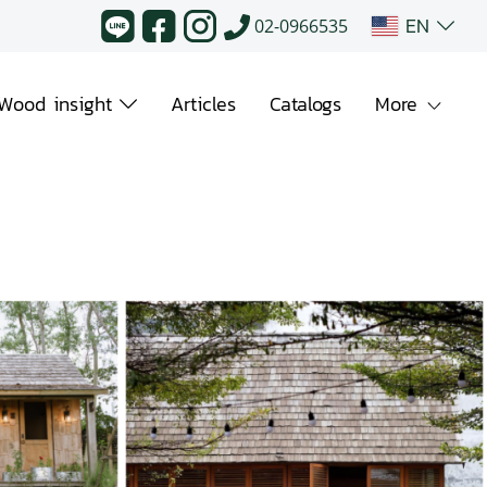
EN
02-0966535
Wood insight
Articles
Catalogs
More
Park
ew