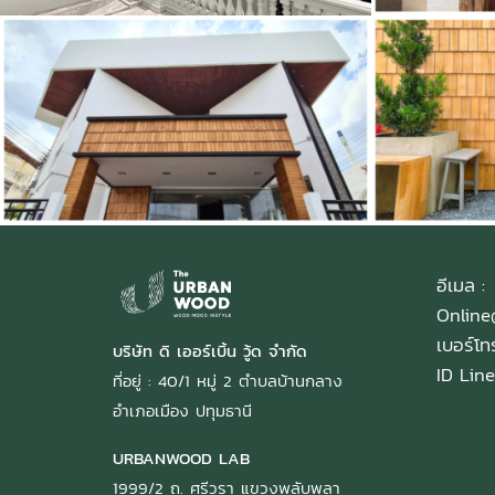
Hyakhaw Cafe'
The Life Gard
หลังคา
,
1348 View
หล
อีเมล :
Onlin
เบอร์โ
บริษัท ดิ เออร์เบิ้น วู้ด จำกัด
ID Line
ที่อยู่ : 40/1 หมู่ 2 ตำบลบ้านกลาง
อำเภอเมือง ปทุมธานี
URBANWOOD LAB
1999/2 ถ. ศรีวรา แขวงพลับพลา