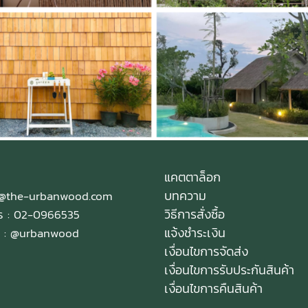
en Boutique Farmstay , เพชรบุรี
Buriram Castle | Bur
ังคา
,
1844 View
หลังคา
,
1271 Vi
แคตตาล็อก
บทความ
e@the-urbanwood.com
วิธีการสั่งซื้อ
ทร : 02-0966535
แจ้งชำระเงิน
 :
@urbanwood
เงื่อนไขการจัดส่ง
เงื่อนไขการรับประกันสินค้า
เงื่อนไขการคืนสินค้า