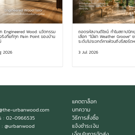
ลึก Engineered Wood: นวัตกรรม
ถอดรหัสงานดีไซน์: ทำไมสถาปนิกยุ
ม้จริงที่แก้ทุก Pain Point ของบ้าน
เลือก "ไม้ฝา Weather Groove" 
่
ระดับโปรเจกต์คาเฟ่จนถึงรีสอร์ตห
g 2026
3 Jul 2026
แคตตาล็อก
บทความ
e@the-urbanwood.com
วิธีการสั่งซื้อ
ทร : 02-0966535
แจ้งชำระเงิน
 :
@urbanwood
เงื่อนไขการจัดส่ง